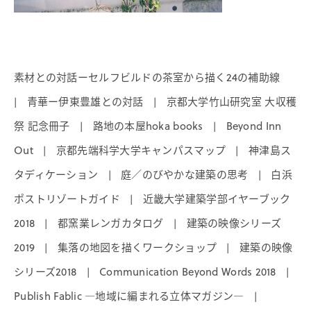
素材との対話ーセルフビルドの茶室から描く24の補助線
青華ー伊東豊雄との対話
京都大学竹山研究室 大収穫
|
|
祭 記念冊子
路地の本屋hoka books
Beyond Inn
|
|
Out
京都先端科学大学キャンパスマップ
神津島ス
|
|
タディケーション
庭／のびやかな建築の思考
白浜
|
|
ポストリゾートガイド
近畿大学建築学部イヤーブック
|
2018
都窯業レンガカタログ
建築の映像シリーズ
|
|
2019
集落の地図を描くワークショップ
建築の映像
|
|
シリーズ2018
Communication Beyond Words 2018
|
|
Publish Fablic ―地域に編まれる立体マガジン―
|