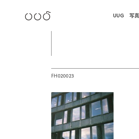
UUG 写
FH020023