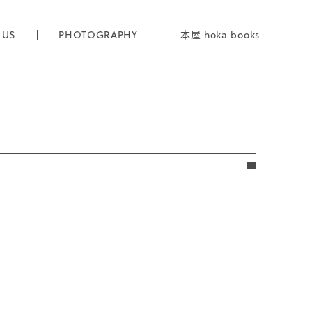
 US
PHOTOGRAPHY
本屋 hoka books