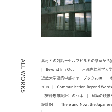
素材との対話ーセルフビルドの茶室から描
ALL WORKS
Beyond Inn Out
京都先端科学大
|
|
近畿大学建築学部イヤーブック2018
|
2018
Communication Beyond Words
|
（安藤忠雄設計）の豆本
建築の映像シ
|
設計04
There and Now: the Japanes
|
|