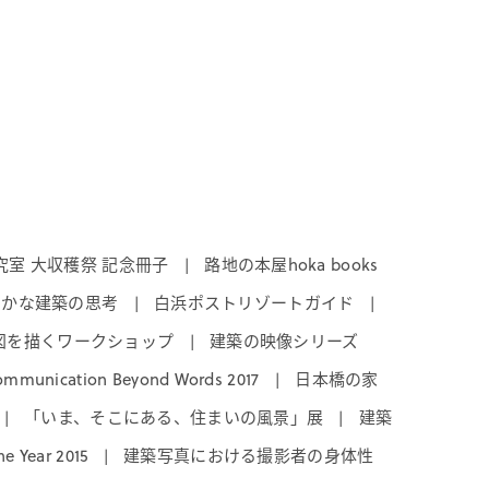
室 大収穫祭 記念冊子
路地の本屋hoka books
|
やかな建築の思考
白浜ポストリゾートガイド
|
|
図を描くワークショップ
建築の映像シリーズ
|
ommunication Beyond Words 2017
日本橋の家
|
「いま、そこにある、住まいの風景」展
建築
|
|
he Year 2015
建築写真における撮影者の身体性
|