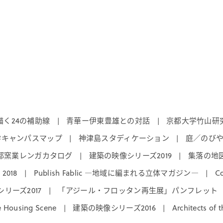
く24の補助線
青華ー伊東豊雄との対話
京都大学竹山研究
|
|
学キャンパスマップ
神津島スタディケーション
庭／のび
|
|
都窯業レンガカタログ
建築の映像シリーズ2019
集落の地
|
|
 2018
Publish Fablic ―地域に編まれる立体マガジン―
C
|
|
リーズ2017
「アジール・フロッタン再生展」パンフレット
|
e Housing Scene
建築の映像シリーズ2016
Architects of t
|
|