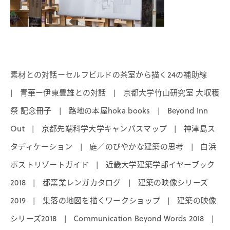
素材との対話ーセルフビルドの茶室から描く24の補助線
青華ー伊東豊雄との対話
京都大学竹山研究室 大収穫
|
|
祭 記念冊子
路地の本屋hoka books
Beyond Inn
|
|
Out
京都先端科学大学キャンパスマップ
神津島ス
|
|
タディケーション
庭／のびやかな建築の思考
白浜
|
|
ポストリゾートガイド
近畿大学建築学部イヤーブック
|
2018
都窯業レンガカタログ
建築の映像シリーズ
|
|
2019
集落の地図を描くワークショップ
建築の映像
|
|
シリーズ2018
Communication Beyond Words 2018
|
|