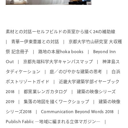
素材との対話ーセルフビルドの茶室から描く24の補助線
青華ー伊東豊雄との対話
京都大学竹山研究室 大収穫
|
|
祭 記念冊子
路地の本屋hoka books
Beyond Inn
|
|
Out
京都先端科学大学キャンパスマップ
神津島ス
|
|
タディケーション
庭／のびやかな建築の思考
白浜
|
|
ポストリゾートガイド
近畿大学建築学部イヤーブック
|
2018
都窯業レンガカタログ
建築の映像シリーズ
|
|
2019
集落の地図を描くワークショップ
建築の映像
|
|
シリーズ2018
Communication Beyond Words 2018
|
|
Publish Fablic ―地域に編まれる立体マガジン―
|