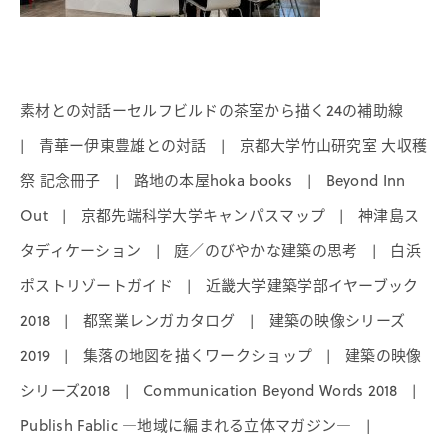
素材との対話ーセルフビルドの茶室から描く24の補助線
青華ー伊東豊雄との対話
京都大学竹山研究室 大収穫
|
|
祭 記念冊子
路地の本屋hoka books
Beyond Inn
|
|
Out
京都先端科学大学キャンパスマップ
神津島ス
|
|
タディケーション
庭／のびやかな建築の思考
白浜
|
|
ポストリゾートガイド
近畿大学建築学部イヤーブック
|
2018
都窯業レンガカタログ
建築の映像シリーズ
|
|
2019
集落の地図を描くワークショップ
建築の映像
|
|
シリーズ2018
Communication Beyond Words 2018
|
|
Publish Fablic ―地域に編まれる立体マガジン―
|