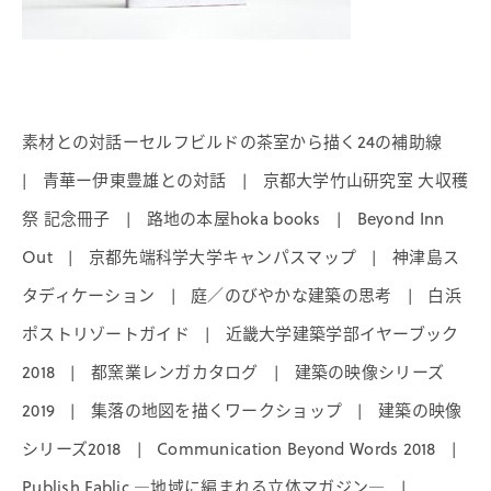
素材との対話ーセルフビルドの茶室から描く24の補助線
青華ー伊東豊雄との対話
京都大学竹山研究室 大収穫
|
|
祭 記念冊子
路地の本屋hoka books
Beyond Inn
|
|
Out
京都先端科学大学キャンパスマップ
神津島ス
|
|
タディケーション
庭／のびやかな建築の思考
白浜
|
|
ポストリゾートガイド
近畿大学建築学部イヤーブック
|
2018
都窯業レンガカタログ
建築の映像シリーズ
|
|
2019
集落の地図を描くワークショップ
建築の映像
|
|
シリーズ2018
Communication Beyond Words 2018
|
|
Publish Fablic ―地域に編まれる立体マガジン―
|