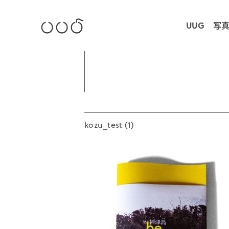
UUG 写
kozu_test (1)