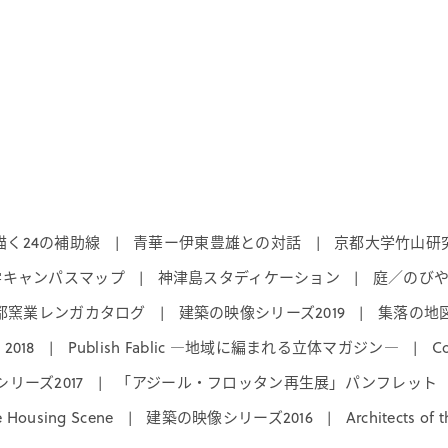
く24の補助線
青華ー伊東豊雄との対話
京都大学竹山研究
|
|
学キャンパスマップ
神津島スタディケーション
庭／のび
|
|
都窯業レンガカタログ
建築の映像シリーズ2019
集落の地
|
|
 2018
Publish Fablic ―地域に編まれる立体マガジン―
C
|
|
リーズ2017
「アジール・フロッタン再生展」パンフレット
|
e Housing Scene
建築の映像シリーズ2016
Architects of t
|
|