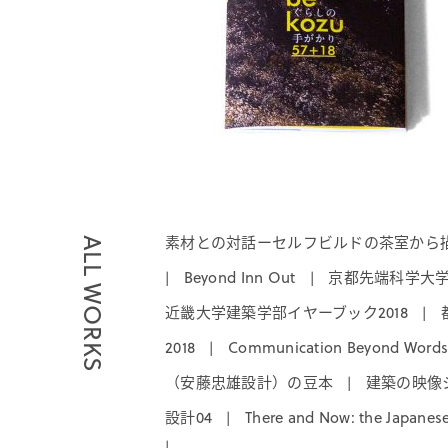
素材との対話ーセルフビルドの茶室から描
ALL WORKS
Beyond Inn Out
京都先端科学大
|
|
近畿大学建築学部イヤーブック2018
|
2018
Communication Beyond Words
|
（安藤忠雄設計）の豆本
建築の映像シ
|
設計04
There and Now: the Japanes
|
|