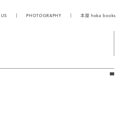
 US
PHOTOGRAPHY
本屋 hoka books