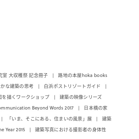
室 大収穫祭 記念冊子
路地の本屋hoka books
|
やかな建築の思考
白浜ポストリゾートガイド
|
|
図を描くワークショップ
建築の映像シリーズ
|
ommunication Beyond Words 2017
日本橋の家
|
「いま、そこにある、住まいの風景」展
建築
|
|
he Year 2015
建築写真における撮影者の身体性
|